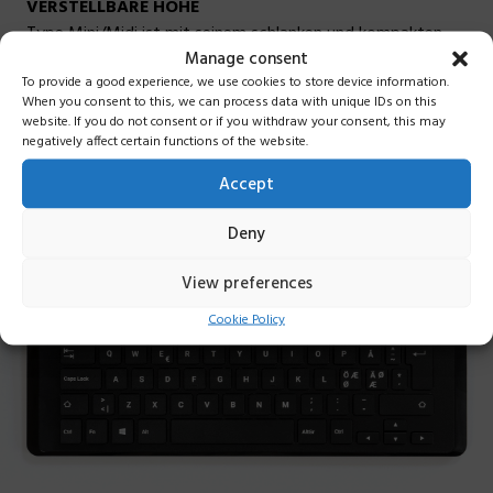
VERSTELLBARE HÖHE
Type Mini/Midi ist mit seinem schlanken und kompakten
Manage consent
Design ein perfekter Bürobegleiter, selbst wenn Sie
To provide a good experience, we use cookies to store device information.
unterwegs sind. Es verfügt auch über Stifte auf zwei
When you consent to this, we can process data with unique IDs on this
verschiedenen Ebenen, damit Sie die Höhe nach Ihren
website. If you do not consent or if you withdraw your consent, this may
Bedürfnissen anpassen können. Sowohl vorne als auch
negatively affect certain functions of the website.
hinten.
Accept
Deny
View preferences
Cookie Policy