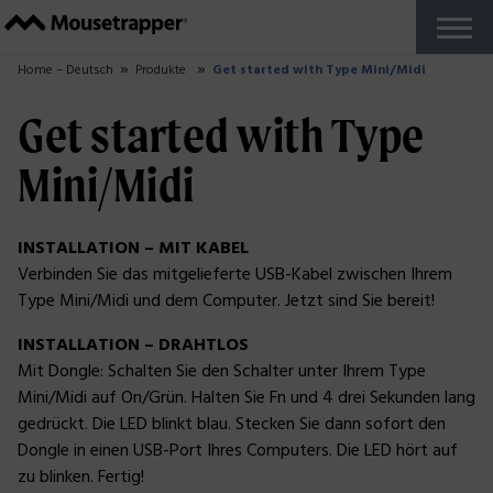
Produkte
+
Unsere Mousetrapper
Tastaturen
Zubehör
Warum Mousetrapper?
Besorgen
Ergonomics
+
Von zuhause aus arbeiten
Berichte und Studien
Arbeiten Sie in Der Zone?
Über uns
+
So wird Mousetrapper hergestellt
Nachhaltigkeit
+
Nachhaltigkeitsblog
Support
+
Erste Schritte Leitfäden
FAQ
Passen Sie Ihr Produkt an
Fehlerbericht
Reseller Zone
Kontakt
Deutsch
+
Schwedisch
Französisch
Dänisch
Norwegisch
Finnisch
Niederländisch
Englisch UK
Englisch US
Kostenlos testen
Close
Home – Deutsch
Produkte
Get started with Type Mini/Midi
Get started with Type
Mini/Midi
INSTALLATION – MIT KABEL
Verbinden Sie das mitgelieferte USB-Kabel zwischen Ihrem
Type Mini/Midi und dem Computer. Jetzt sind Sie bereit!
INSTALLATION – DRAHTLOS
Mit Dongle: Schalten Sie den Schalter unter Ihrem Type
Mini/Midi auf On/Grün. Halten Sie Fn und 4 drei Sekunden lang
gedrückt. Die LED blinkt blau. Stecken Sie dann sofort den
Dongle in einen USB-Port Ihres Computers. Die LED hört auf
zu blinken. Fertig!