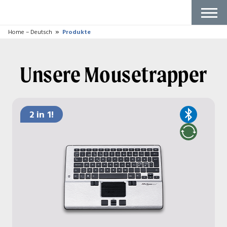
Produkte
+
Unsere Mousetrapper
Tastaturen
Zubehör
Warum Mousetrapper?
Besorgen
Ergonomics
+
Von zuhause aus arbeiten
Berichte und Studien
Arbeiten Sie in Der Zone?
Über uns
+
So wird Mousetrapper hergestellt
Nachhaltigkeit
+
Nachhaltigkeitsblog
Support
+
Erste Schritte Leitfäden
FAQ
Passen Sie Ihr Produkt an
Fehlerbericht
Reseller Zone
Kontakt
Deutsch
+
Schwedisch
Französisch
Dänisch
Norwegisch
Finnisch
Niederländisch
Englisch UK
Englisch US
Kostenlos testen
Close
Home – Deutsch
Produkte
Unsere Mousetrapper
2 in 1!