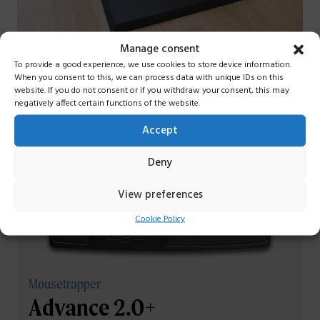
Manage consent
To provide a good experience, we use cookies to store device information.
When you consent to this, we can process data with unique IDs on this
website. If you do not consent or if you withdraw your consent, this may
negatively affect certain functions of the website.
Accept
Passt gut zu:
Deny
View preferences
Cookie Policy
Mousetrapper
Advance 2.0+