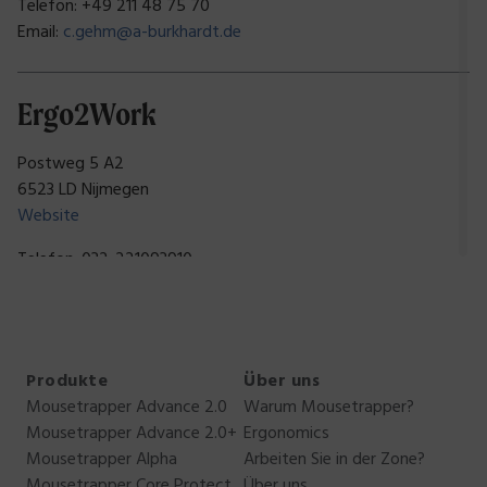
Telefon: +49 211 48 75 70
Email:
c.gehm@a-burkhardt.de
Ergo2Work
Postweg 5 A2
6523 LD Nijmegen
Website
Telefon: 032-221093910
Email:
info@ergo2work.de
J.A. Hofmann Nachf. Maintal-
Produkte
Über uns
Bürofachmarkt GmbH
Mousetrapper Advance 2.0
Warum Mousetrapper?
Mousetrapper Advance 2.0+
Ergonomics
Herr C. Hiller, Alfred-Nobel-Str. 8
Mousetrapper Alpha
Arbeiten Sie in der Zone?
97080 Würzburg
Mousetrapper Core Protect
Über uns