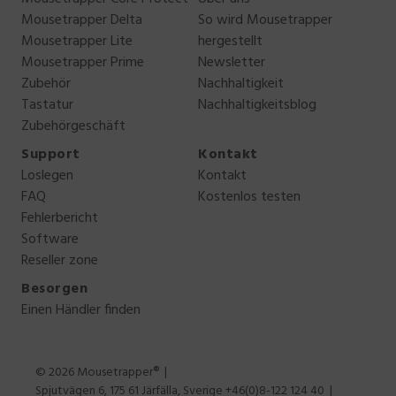
Website
Mousetrapper Delta
So wird Mousetrapper
Mousetrapper Lite
hergestellt
Tel: +49 (0)931 9 00 88-0
Mousetrapper Prime
Newsletter
Zubehör
Nachhaltigkeit
Tastatur
Nachhaltigkeitsblog
Zenlap
Zubehörgeschäft
Support
Kontakt
Loslegen
Kontakt
Website
FAQ
Kostenlos testen
Tel: +33 1 55 26 91 26
Fehlerbericht
Email:
contact@zenlap.com
Software
Reseller zone
Besorgen
Einen Händler finden
© 2026 Mousetrapper®
Spjutvägen 6, 175 61 Järfälla, Sverige +46(0)8-122 124 40