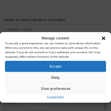
Finden Sie einen Händler in Ihrer Nähe
Manage consent
To provide a good experience, we use cookies to store device information.
Suche
When you consent to this, we can process data with unique IDs on this
website. If you do not consent or if you withdraw your consent, this may
negatively affect certain functions of the website.
Burkhardt medical
Accept
Deny
Arthur Burkhardt
Inh. Christoph Gehm e.K.
View preferences
Ottweilerstr. 27
40476 Düsseldorf
Cookie Policy
Website