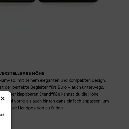
VERSTELLBARE HÖHE
NumPad, mit seinem eleganten und kompakten Design,
ist der perfekte Begleiter fürs Büro – auch unterwegs.
Dank der klappbaren Standfüße kannst du die Höhe
sowohl vorne als auch hinten ganz einfach anpassen, um
die ideale Handposition zu finden.
ent