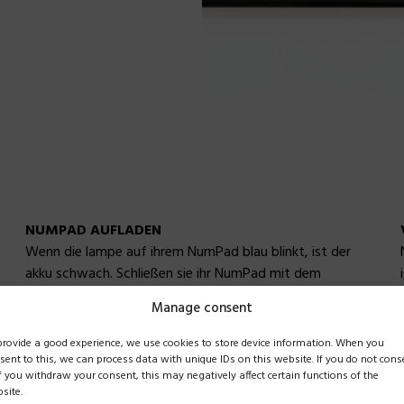
NUMPAD AUFLADEN
Wenn die lampe auf ihrem NumPad blau blinkt, ist der
akku schwach. Schließen sie ihr NumPad mit dem
mitgelieferten USB-kabel an ihren computer an. Wenn das
Manage consent
NumPad angeschlossen und am laden ist, leuchtet die
lampe grün. Wenn ihr NumPad vollständig aufgeladen ist,
provide a good experience, we use cookies to store device information. When you
erlischt das licht, und sie können das produkt weiterhin
sent to this, we can process data with unique IDs on this website. If you do not cons
if you withdraw your consent, this may negatively affect certain functions of the
verwenden.
site.