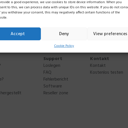
provide a good experience, we use cookies to store device information. When you
sent to this, we can process data with unique IDs on this website. If you do not cons
ousetrapper Delta zum Laufen? Er zeigt keinerlei Lebenszeichen.
if you withdraw your consent, this may negatively affect certain functions of the
site.
Accept
Deny
View preferences
Cookie Policy
Support
Kontakt
?
Loslegen
Kontakt
FAQ
Kostenlos testen
ne?
Fehlerbericht
Software
hergestellt
Reseller zone