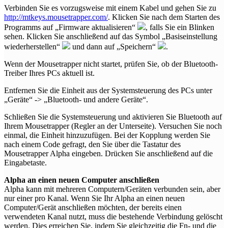
Verbinden Sie es vorzugsweise mit einem Kabel und gehen Sie zu
http://mtkeys.mousetrapper.com/
. Klicken Sie nach dem Starten des
Programms auf „Firmware aktualisieren“
, falls Sie ein Blinken
sehen. Klicken Sie anschließend auf das Symbol „Basiseinstellung
wiederherstellen“
und dann auf „Speichern“
.
Wenn der Mousetrapper nicht startet, prüfen Sie, ob der Bluetooth-
Treiber Ihres PCs aktuell ist.
Entfernen Sie die Einheit aus der Systemsteuerung des PCs unter
„Geräte“ -> „Bluetooth- und andere Geräte“.
Schließen Sie die Systemsteuerung und aktivieren Sie Bluetooth auf
Ihrem Mousetrapper (Regler an der Unterseite). Versuchen Sie noch
einmal, die Einheit hinzuzufügen. Bei der Kopplung werden Sie
nach einem Code gefragt, den Sie über die Tastatur des
Mousetrapper Alpha eingeben. Drücken Sie anschließend auf die
Eingabetaste.
Alpha an einen neuen Computer anschließen
Alpha kann mit mehreren Computern/Geräten verbunden sein, aber
nur einer pro Kanal. Wenn Sie Ihr Alpha an einen neuen
Computer/Gerät anschließen möchten, der bereits einen
verwendeten Kanal nutzt, muss die bestehende Verbindung gelöscht
werden. Dies erreichen Sie, indem Sie gleichzeitig die Fn- und die