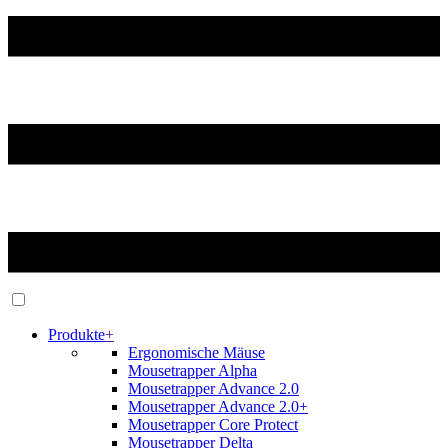
Produkte
+
Ergonomische Mäuse
Mousetrapper Alpha
Mousetrapper Advance 2.0
Mousetrapper Advance 2.0+
Mousetrapper Core Protect
Mousetrapper Delta