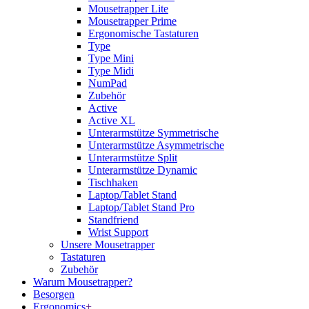
Mousetrapper Lite
Mousetrapper Prime
Ergonomische Tastaturen
Type
Type Mini
Type Midi
NumPad
Zubehör
Active
Active XL
Unterarmstütze Symmetrische
Unterarmstütze Asymmetrische
Unterarmstütze Split
Unterarmstütze Dynamic
Tischhaken
Laptop/Tablet Stand
Laptop/Tablet Stand Pro
Standfriend
Wrist Support
Unsere Mousetrapper
Tastaturen
Zubehör
Warum Mousetrapper?
Besorgen
Ergonomics
+